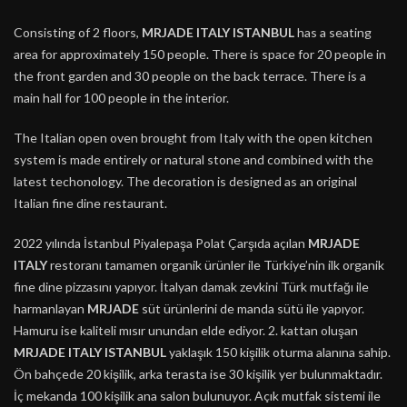
Consisting of 2 floors,
MRJADE ITALY ISTANBUL
has a seating
area for approximately 150 people. There is space for 20 people in
the front garden and 30 people on the back terrace. There is a
main hall for 100 people in the interior.
The Italian open oven brought from Italy with the open kitchen
system is made entirely or natural stone and combined with the
latest techonology. The decoration is designed as an original
Italian fine dine restaurant.
2022 yılında İstanbul Piyalepaşa Polat Çarşıda açılan
MRJADE
ITALY
restoranı tamamen organik ürünler ile Türkiye’nin ilk organik
fine dine pizzasını yapıyor. İtalyan damak zevkini Türk mutfağı ile
harmanlayan
MRJADE
süt ürünlerini de manda sütü ile yapıyor.
Hamuru ise kaliteli mısır unundan elde ediyor. 2. kattan oluşan
MRJADE ITALY ISTANBUL
yaklaşık 150 kişilik oturma alanına sahip.
Ön bahçede 20 kişilik, arka terasta ise 30 kişilik yer bulunmaktadır.
İç mekanda 100 kişilik ana salon bulunuyor. Açık mutfak sistemi ile